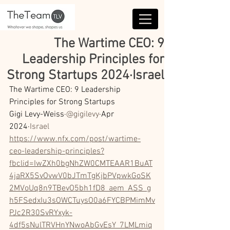
The Wartime CEO: 9
Leadership Principles for
Strong Startups 2024·Israel
The Wartime CEO: 9 Leadership 
Principles for Strong Startups
Gigi Levy-Weiss·
@gigilevy
·Apr 
2024·
Israel
https://www.nfx.com/post/wartime-
ceo-leadership-principles?
fbclid=IwZXh0bgNhZW0CMTEAAR1BuAT
4jaRX5SvOvwV0bJTmTgKjbPVpwkGoSK
2MVoUq8n9TBevO5bh1fD8_aem_ASS_g
h5FSedxIu3sOWCTuysO0a6FYCBPMimMv
PJc2R30SvRYxyk-
4df5sNulTRVHnYNwoAbGvEsY_7LMLmiq