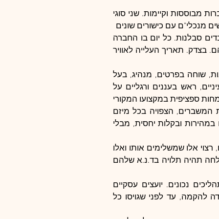
כישורי מנכ"ל להקמה של חברה שונים מכישורי מנכ"ל של חברות מבוססות וקיימות. שני סוגי 
ים מנכלי"ם עם כישורים שונים
בעלי המניות/השותפים, מרגע שקיבלו החלטה להיכנס, מאבדים סבלנות. כל יום בו החברה 
לא פעילה ואין הכנסות, בשבילם זה הפסד, לכיס הפרטי שלהם. בצדק. תאריך העלייה לאוויר 
המנכ"ל בחברה בהקמה, חייב להיות מלא באמונה והתלהבות, שוחה בפרטים, מנהיג, בעל 
חזון ורצוי עם אוריינטציה עסקית, שיווקית ומסחרית. אש בעיניים, ראש בעננים ורגליים על 
הקרקע. רצוי ניסיון רב תחומי בעסקים ובניהול עסקים ולא התמחות ספציפית במקצועו המקורי 
ויכולת לקבל החלטות מהירות, במצבי אי ודאות. בגלל כמות המשברים, הצפויה בכל מיזם 
בהקמה, הוא או היא חייבים להיות מסוגלים לפתור משברים במהירות ובקלות יחסית, מבלי 
המנכ"ל חייב לגייס את האנשים המתאימים ביותר לתפקידים, רצוי אלו שמשלימים אותו ואלו 
שהערכים שלהם תואמים לערכים שלו ושל החברה. כל ההצלחה תהיה תלויה בד.נ.א שלהם 
רצוי לקחת בשלב זה יועצים חיצוניים שמתמחים בבניית תהליכים נכונים. יועצים עסקיים 
וארגונים אלו עוזרים מאוד, לעשות סדר, לבנות תוכנית עבודה להקמה, עד לפני שגויסו כל 