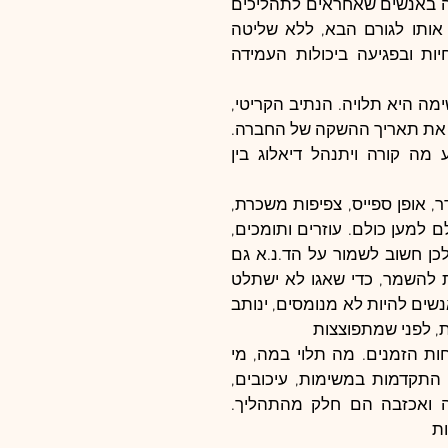
אני מאמינה במבנים שטוחים. כמה שפחות היררכיה. מאמינה באנשים שאחראים לתהליכים 
עד הסוף. לא במבנה שבו רואים רק חצי תהליך ומעבירים אותו לגורם הבא, ללא שליטה 
בתוצאות. העברת ידיים גורמת לירידה במקצוענות, במומחיות ובפגיעה ביכולות העמידה 
סנכרון הכי חשוב, בעיקר כזה שמתאר כל משימה, באיזה משימה היא תלויה. הנתיב הקריטי, 
הוא אותו נתיב שבעצם אי ביצוע משימה מסוימת עלול לדחות את תאריך ההשקה של החברה. 
הסנכרון חייב להתבצע על בסיס יומי, כדי שכל מנהל ידע מה קורה ויתנהל דיאלוג בין 
אוהבת את המשרדים של חברה בהקמה, עשרה אנשים בחדר, אופן ספייס, צפיפות משכרת, 
אנשים נלהבים ונרגשים כאילו בשליחות רוחנית. מבחינת כולם למען כולם. עוזרים ותומכים, 
אופטימיים, משתפים. ככל שמתקדמים וגדלים זה משתנה ולכן חשוב לשמור על הד.נ.א גם 
כשהחברה מתחילה לגדול ולצמוח. התרבות הארגונית חייבת להשמר, כדי שאגו לא ישתלט 
והצניעות האופינית להקמה, לא תעלם והלחץ הזה, שגורם לאנשים להיות לא מנומסים, ינותב 
, לפני שמתפוצצות
חדר המצב, החמ"ל, שעל קירותיו כל תרשימי המשימות ולוחות הזמנים. מה תלוי במה, מי 
מעכב את מי. משמש מקום מפגש בכל בוקר. מדווחים על התקדמות במשימות, עיכובים, 
בעיות. מנסים למצוא פתרונות חלופיים. צעקות של שמחה ואכזבה הם חלק מהתהליך. 
ת