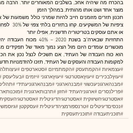
מוצר אחד ושנו אותו מהותית, במהלך הזמן
או אתם עוסקים בטריטוריה חדשנית, אפילו יותר
למקומות העבודה והעסקים של העתיד, תזכו להזדמנויות חדש
#עצמאיות
#הקמתעסק
#הקמתמיזם
#סטארטפים
#עיצותלה
#יעוץלבכירים
#יעוץאסטרטגי
#יעוץארגוני
#יזמים
#בעליעסק
#
#מבנהארגוניעכשווי
#מבנהארגוני
#מבנהארגוניעתידי
#תהליכי
#פרילנסרים
#ארגוניהעתיד
#חזון
#תרבותארגונית
#מוכנותארג
#אסטרטגיהשיווקית
#אסטרטגיהדיגיטלית
#אסטרטגיהעסקית
#נכסיםדיגיטלים
#טרנספורמציהדיגיטלית
#עסקקטן
#גיוסמשק
#תוכניתעבודה
#תוכניתעסקית