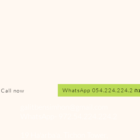
054.22
Call now
galitbensimhon@gmail.com
WhatsApp- 972.54.224.224.2
19 Ha'arba'a. Tichon Tower,