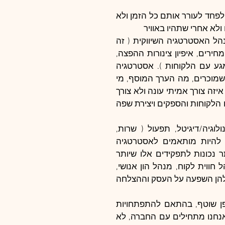
חשוב לעודד שקיפות, לשאול שאלות קשות ולהציף בעיות. לא לפחד לעורר אותם כל הזמן ולא 
א אחרי שתהיו באוויר
אחד התפקידים החשובים ביותר שאי אפשר בלעדיו, הוא מנהל האסטרטגיה השיווקית ( זה 
שאחראי לאיפיון אסטרטגיית המוצר והשירותים התומכים, המחירים, איפיון צינורות ההפצה, 
המותג והמיתוג, אסטרטגית התוכן, הדיגיטל וכל נקודות המגע עם הלקוחות ). אסטרטגיה 
מדוייקת מגדירה מה עיקר ומה תפל. מהו המוצר או השירות שמוכרים, מה הערך המוסף, מי 
קהל המטרה המדוייק, למה שאנשים יעדיפו לקנות אצלנו, על איזה צורך אמיתי עונה ולא צורך 
מדומיין שלנו, מה תפקידם של העובדים בכל נקודות המגע עם הלקוחות והספקים ויצירת שפה 
כל תוכניות העבודה של כל המחלקות: מערכות מידע/טכנולוגיה/דיגיטל, תפעול ( שרות, 
מכירה ולוגיסטיקה ), כספים, משאבי אנוש, מוצר, צריכים להיות מותאמים לאסטרטגיה 
השיווקית והעסקית של החברה. היום יש הגדרות תפקיד יותר נכונות לתפקידים אלו שיותר 
נכונים לאחריות המוטלת על כל מנהל ( מנהל צמיחה, מנהל חווית לקוח, מנהל הון אנושי, 
מנהל מחוברות והעצמת לקוח וכו ) חשוב לדייק בהגדרות. יש להן השפעה על העסק וההצלחה 
התנאים המשתנים יחייבו שינויים אסטרטגיים וטקטיים באופן שוטף, בהתאם להתפתחויות 
טכנולוגיות, רגולטוריות ומתחרים. יש לקחת בחשבון שאיך שאנחנו מתחילים עם החברה, לא 