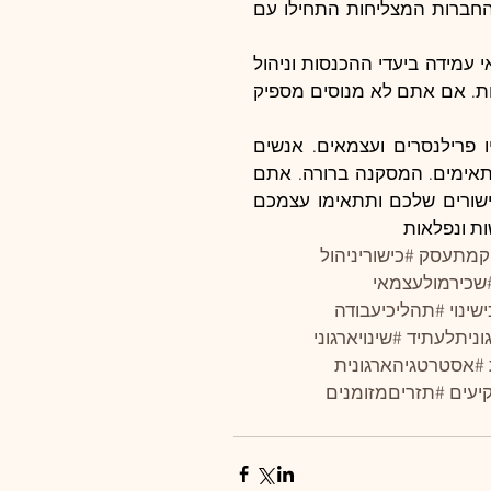
בהכרח מה שיהיה אחכ, בשלבים המאוחרים יותר. הרבה מהחברות המצליחות התחילו עם 
תכנון תזרים מזומנים חייב להיות שמרני כולל משמעות של אי עמידה ביעדי ההכנסות וניהול 
ציפיות של המשקיעים. קחו בתזרים בלתי צפוי של 30%  לפחות. אם אתם לא מנוסים מספיק 
התחזיות שבארה"ב בשנת 2020 – 40% מכוח העבודה יהיו פרילנסרים ועצמאים. אנשים 
מוכשרים עומדים היום מול הצע נמוך מאוד של תפקידים מתאימים. המסקנה ברורה. אתם 
הוא כוח העבודה של העתיד, אם תשכילו לנצל נכון את הכישורים שלכם ותתאימו עצמכם 
ות ונפלאות
קמתעסק
#כישוריניהול
שכירמולעצמאי
שינוי
#תהליכיעבודה
וניתלעתיד
#שינויארגוני
#אסטרטגיהארגונית
יעים
#תזריםמזומנים