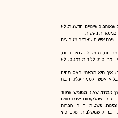
להיות יזם ועצמאי צריך אופי אחר מלשכיר. בעיקר נכון לאנשים שאוהבים שינויים וחדשנות, לא  
במסגרות נוקשות
הקמת חברה מרגשת יותר, כי יש בה יצירה ובריאה של יש מאין. יצירה אישית שאת/ה מטביעים 
התהליך אינטנסיבי מאוד, יכולת להגיב לשינויים יומיומיים במהירות, מתסכל פעמים רבות, 
מצריך סנכרון בין גורמים שונים ורבים, דיאלוג שוטף יומיומי ומחויבות ללוחות זמנים, לא 
 להקים עסק/חברה משלך, אומר לילות ללא שינה. מה יקרה? איך היא תראה? האם תהיה 
בריאה? איזה אופי יהיה לה? האם יהיה לה מזל? (מזל עוזר, אבל אי אפשר לסמוך עליו. חייבת 
הקמה מחייבת תכנון לפרטי פרטים. הרעיון חייב לענות על צורך אמיתי, שאינו ממומש, שיפור 
של המצב הקיים ולא סתם פונקציות/מוצרים משופרים ומסובכים, שהלקוחות אינם חווים 
כחשובים או שצריכים. היום העולם צריך בעיקר, נוחות וזמינות, פשטות וחוויה. חברות 
שמשפרות את חווית הנוחות והזמינות מצליחות מאחרות. חברות שמשלבות עולם פיזי 