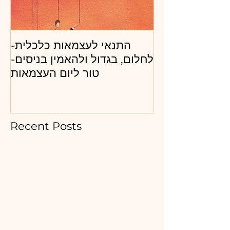
כ"ל ובעל חברה
התנאי לעצמאות כלכלית-
ייצר את השינוי
לחלום, בגדול ולהאמין בניסים-
ל להצלחה? איך
טור ליום העצמאות
Recent Posts