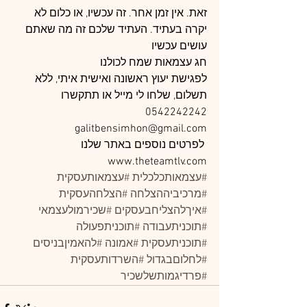
זאת. אין זמן אחר. זה עכשיו, או כלום לא 
יקרה בעתיד. העתיד שלכם זה מה שאתם 
עושים עכשיו
חג עצמאות שמח לכולנו
לפגישת יעוץ ראשונה ואישית איתי, ללא 
תשלום, שלחו לי מייל או תתקשרו
0542242242
galitbensimhon@gmail.com
 לפרטים נוספים באתר שלנו
www.theteamtlv.com
#עצמאותכלכלית
#עצמאותעסקית
#מרכיביההצלחה
#הצלחהעסקית
#איךלהצליחבעסקים
#שכירמולעצמאי
#תוכניתעבודה
#תוכניתפעולה
#תוכניתעסקית
#אמונה
#להאמיןבניסים
#לחלוםבגדול
#השרדותעסקית
#פרדיגמותשלשכיר