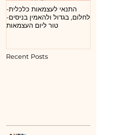
כ"ל ובעל חברה
התנאי לעצמאות כלכלית-
ייצר את השינוי
לחלום, בגדול ולהאמין בניסים-
ל להצלחה? איך
טור ליום העצמאות
Recent Posts