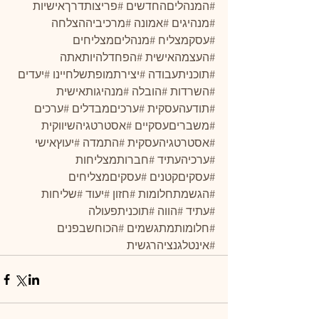
#המנהליםהחדשים
#פריצותדרךאישיות
#מנהיגים
#אמונה
#מרכיביההצלחה
#עסקמצליח
#מנהליםמצליחים
#העצמהאישית
#הפחדלהיותאתה
#תוכניתעבודה
#יצירתמופתשלחיינו
#יעדים
#השרדות
#הובלה
#מנהיגותאישית
#תודעהעסקית
#ערכיםמבדלים
#ערכים
#משבריםעסקיים
#אסטרטגיהשיווקית
#אסטרטגיהעסקית
#התמדה
#יעוץאישי
#ערכיהעתיד
#חברותמצליחות
#עסקיםקטנים
#עסקיםמצליחים
#הגשמתחלומות
#חזון
#יעוד
#שליחות
#עתיד
#הווה
#תוכניתפעולה
#חלומותמתגשמים
#הכוחשבפנים
#אינטלגנציהרגשית