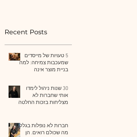
למנהלים ויזמים, כדי לא
מח
להפוך ללא רלבנטים ?
Recent Posts
5 טעויות של מייסדים
שמעכבות צמיחה: למה
בניית מוצר אינה
מספיקה כדי לבנות
חברה
30 שנות ניהול לימדו
אותי שחברות לא
מצליחות בזכות החלטה
אחת גדולה, אלא בזכות
מאות החלטות קטנות
שמתקבלות נכון, שוב
חברות לא נופלות בגלל
ושוב.
מה שכולם רואים. הן