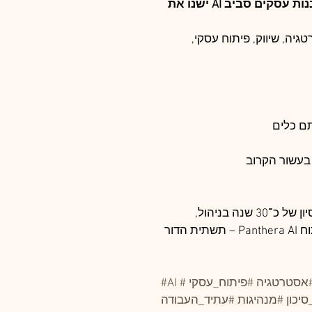
בונה מלאכותית לא תשנה את העולם. אנשים שיודעים לבנות עסקים סביב AI ישנו את 
ן בניהול, אסטרטגיה, שיווק, פיתוח עסקי, 
תם כלים
 בעשור הקרוב
גלית בן שמחון היא יזמת, מנהלת בכירה ודירקטורית בעלת ניסיון של כ־30 שנה בניהול, 
אסטרטגיה, שיווק ופיתוח עסקים. מייסדת פנתרה ומובילת פיתוח Panthera AI – תשתית הדור 
אסטרטגיה
#פיתוח_עסקי
#AI
סיכון
#מנהיגות
#עתיד_העבודה