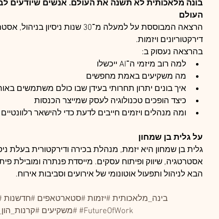
העולם
הרצאה המבוססת על למעלה מ־30 שנות ניסיו
דירקטוריונים ויזמות.
בהרצאה נעסוק ב:
למה רוב מיזמי ה־AI ייכשלו
מה משקיעים באמת מחפשים
איך בונים יתרון תחרותי בעידן שבו כולם משתמשים באו
כיצד הופכים טכנולוגיה לעסק שמייצר הכנסות
ומה מנהלים ויזמים חייבים לדעת כדי להישאר רלוונטיים
על גלית בן שמחון
הבא לניהול ותפעול אוטונומי של אירועים וסביבות אירוח.
#בינה_מלאכותית
#יזמות
#סטארטאפים
#חדשנות
#
#FutureOfWork
#משקיעים
#קרנות_הון_