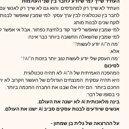
העתיד שייך למי שיודע לחבר בין שני העולמות
העתיד לא שייך רק למהנדסים. והוא גם לא שייך רק לאנשי עסק
לחבר בין טכנולוגיה לבין ערך עסקי. למי שמבין שאפשר לבנות
לוקח שנים לבנות מותג.
למי שמבין שאפשר לייצר קוד בלחיצת כפתור, אבל אי אפשר לי
למי שמבין שהשאלה החשובה ביותר כבר אינה:
“מה ה־AI יודע לעשות?”
אלא:
“מה העסק שלי יודע לעשות טוב יותר בזכות ה־AI?”
לסיכום
המהפכה האמיתית של ה־AI לא תהיה טכנולוגית.
היא תהיה עסקית. המנצחים הגדולים של העשור הקרוב לא יהי
החכם ביותר. הם יהיו אלו שבנו את החברה החכמה ביותר.
כי בסופו של דבר:
בינה מלאכותית AI לא ישנה את העולם.
אנשים שיודעים לבנות עסקים סביב AI ישנו את העולם.
על ההרצאה של גלית בן שמחון -