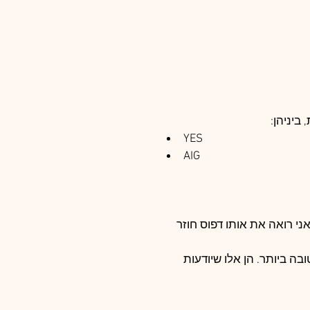
ביניהן:
YES
AIG
ם כמייסדת ומנכ”לית Panthera וכיזמית של Panthera AI, אני רואה את אותו דפוס חוזר 
ה ביותר. הן אלו שיודעות 