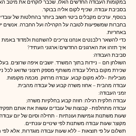
במקומות העבודה החדשים האלו, שכבר לוקחים את מיטב האנ
בסביבת עבודה, שכיף לקום אליה בבוקר.
בנוסף, ערכים מקבלים ביטוי חשוב ביותר בהחלטות של עובדים 
בחברות שמשפיעות לטובה על הקהילה ועל החברה. אנשים יענ
באחריות.
כדי להשאר רלבנטים אנחנו צריכים להשתנות ולמדוד באמת 
איך תזהו את הארגונים החדשים/ארגוני העתיד?
סביבת העבודה:
השולחן חם – ניידות בתוך המשרד. יושבים איפה שרוצים. בעלי
שכירת מקום בחלל עבודה משותף מספק חיצוני שדואג לכל ני
מוביליות –ללא מקום קבוע. עבודה מרחוק. מכמה מקומות.
עבודה מהבית – אחוז משרה קבוע של עבודה מהבית.
זמני העבודה:
עבודה חלקית רגילה: חוזה קבוע בחלקיות משרה; 
עבודה מתחלפת– קבוצות של עובדים עושות את אותם תפקידי
שעות משתנות וגמישות ועונתיות - תחילה וסיום של יום עבודה ב
מקוצר.שעות עבודה משתנות לפי שינויים עונתיים.
תשלום על פי תוצאות – ללא שעות עבודה מוגדרות, אלא לפי 