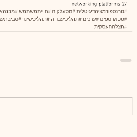
 networking-platforms-2/
#טרנספורמציהדיגיטלית
#מסעלקוח
#חוייתמשתמש
#מבנהארג
#סטארטפים
#ערכים
#תהליכיעבודה
#תהליכישינוי
#סביבתעב
#הצלחהעסקית