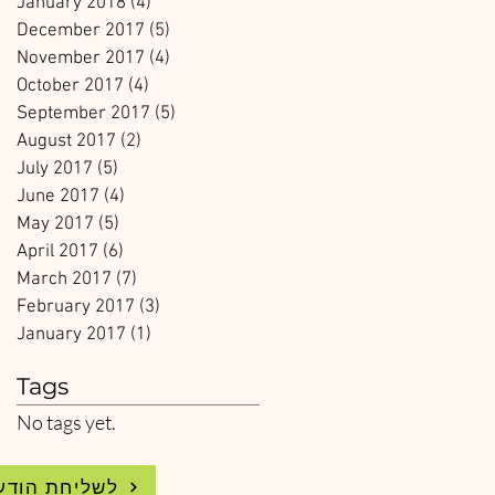
January 2018
(4)
4 posts
December 2017
(5)
5 posts
November 2017
(4)
4 posts
October 2017
(4)
4 posts
September 2017
(5)
5 posts
August 2017
(2)
2 posts
July 2017
(5)
5 posts
June 2017
(4)
4 posts
May 2017
(5)
5 posts
April 2017
(6)
6 posts
March 2017
(7)
7 posts
February 2017
(3)
3 posts
January 2017
(1)
1 post
Tags
No tags yet.
WhatsApp לשליחת הודעה 4.224.2